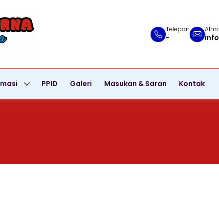
Telepon
Alma
-
inf
rmasi
PPID
Galeri
Masukan & Saran
Kontak