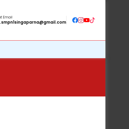
t Email
o.smpn1singaparna@gmail.com