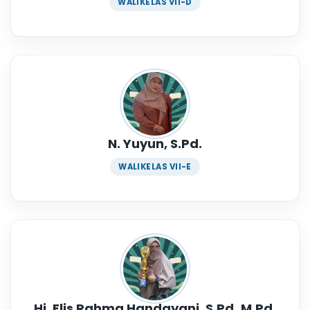
WALIKELAS VII-D
N. Yuyun, S.Pd.
WALIKELAS VII-E
Hj. Elis Rahma Handayani, S.Pd.,M.Pd.