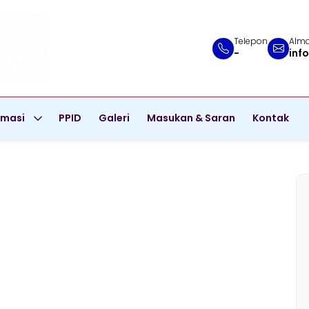
Telepon
Alma
-
inf
rmasi
PPID
Galeri
Masukan & Saran
Kontak