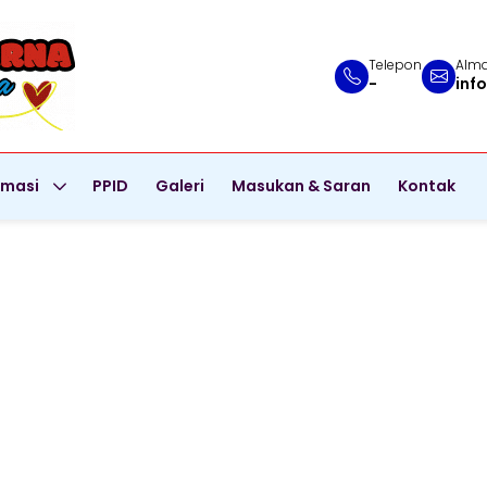
Telepon
Alma
-
inf
rmasi
PPID
Galeri
Masukan & Saran
Kontak