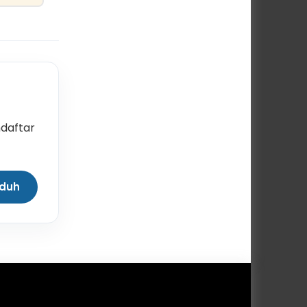
daftar
nduh