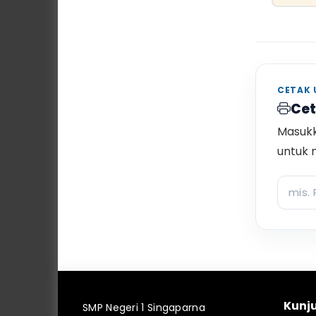
CETAK 
Cet
Masuk
untuk 
Kunj
SMP Negeri 1 Singaparna