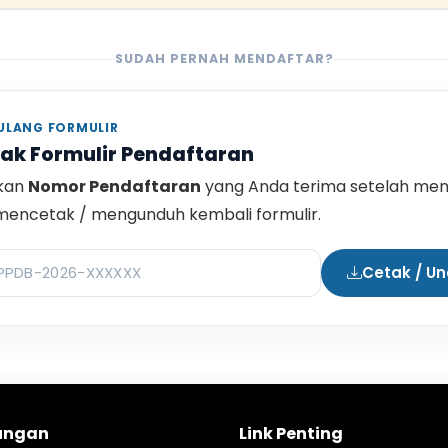
SUDAH PERNAH MENDAFTAR?
ULANG FORMULIR
ak Formulir Pendaftaran
kan
Nomor Pendaftaran
yang Anda terima setelah men
mencetak / mengunduh kembali formulir.
Cetak / U
ungan
Link Penting