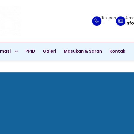
Telepon
Alma
-
inf
rmasi
PPID
Galeri
Masukan & Saran
Kontak