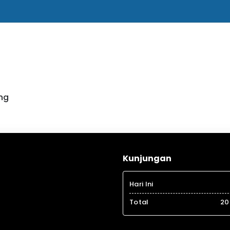
ng
Kunjungan
Hari Ini
Total
20