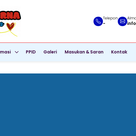
Telepon
Alma
-
inf
rmasi
PPID
Galeri
Masukan & Saran
Kontak