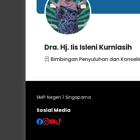
Dra. Hj. Iis Isleni Kurniasih
Bimbingan Penyuluhan dan Konseli
SMP Negeri 1 Singaparna
Sosial Media