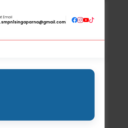
t Email
o.smpn1singaparna@gmail.com