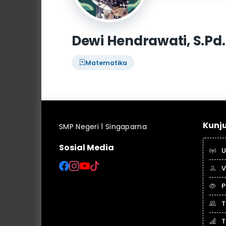
Dewi Hendrawati, S.Pd.
Matematika
Kunj
SMP Negeri 1 Singaparna
Sosial Media
U
V
P
T
T